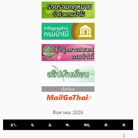
สิงหาคม 2026
อา.
จ.
อ.
พ.
พฤ.
ศ.
ส.
1