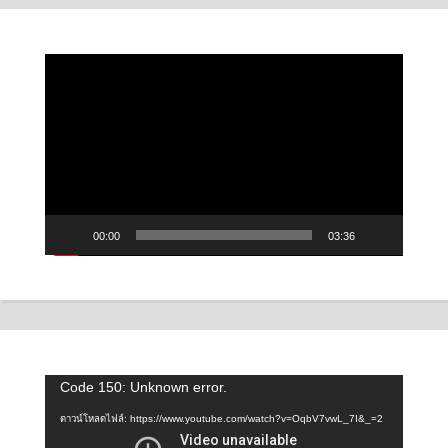
ตัว
เล่น
ไฟล์
วิดีโอ
00:00
03:36
ตัว
Code 150: Unknown error.
เล่น
ดาวน์โหลดไฟล์: https://www.youtube.com/watch?v=OqbV7vwL_7I&_=2
ไฟล์
วิดีโอ