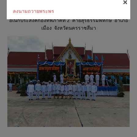
×
(นครราชสีมา) เข้าร่วมพิธีลงนามถวายพระพรชัยมงคล
ลงนามถวายพระพร
สมเด็จพระนางเจ้าฯพระบรมราชินีนาถ ณ ลาน
อเนกประสงค์กองทัพภาคที่ 2 ค่ายสุรธรรมพิทักษ์ อำเภอ
เมือง จังหวัดนครราชสีมา