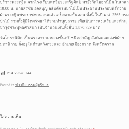
บริวารพระกฐิน จากโรงเรียนสตรีประเสริฐศิลป์ มายังวัดโยธานิมิต ในเวลา
10.00 น. นายสุรชัย อจลบุญ อธิบดีกรมป่าไม้เป็นประธานประกอบพิธีถวาย
ผ้าพระกฐินพระราชทาน จนแล้วเสร็จตามขั้นตอน ทั้งนี้ ในปี พ.ศ. 2565 กรม
ป่าไม้ รวมทั้งผู้มีจิตศรัทธาได้ร่วมทำบุญถวาย เพื่อเป็นการส่งเสริมและทำนุ
บำรุงพระพุทธศาสนา เป็นจำนวนเงินทั้งสิ้น 1,870,729 บาท
วัดโยธานิมิต เป็นพระอารามหลวงชั้นตรี ชนิดสามัญ สังกัดคณะสงฆ์ฝ่าย
มหานิกาย ตั้งอยู่ในตำบลวังกระแจะ อำเภอเมืองตราด จังหวัดตราด
Post Views:
744
Posted in
ข่าวกิจกรรมผู้บริหาร
.
ใส่ความเห็น