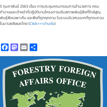
5 กุมภาพันธ์ 2563 เรื่อง การประชุมคณะกรรมการอำนวยการ คณะ
ทำงานและเจ้าหน้าที่ปฏิบัติงานโครงการปรับสภาพพันธุ์พืชที่ใกล้สูญ
พันธุ์พืชเฉพาะถิ่น และพืชที่ถูกคุกคาม ในระบบนิเวศบนบกที่ถูกรบกวน
ในมาเลเซียและไทย (
Click>>>อ่านต่อ
)
Fa
M
E
S
ce
as
m
h
b
to
ai
ar
o
d
l
e
o
o
k
n