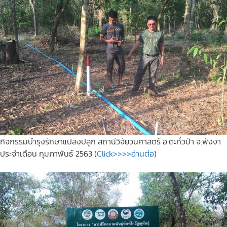
กิจกรรมบำรุงรักษาแปลงปลูก สถานีวิจัยวนศาสตร์ อ.ตะกั่วป่า จ.พังงา
ประจำเดือน กุมภาพันธ์ 2563 (
Click>>>>อ่านต่อ
)