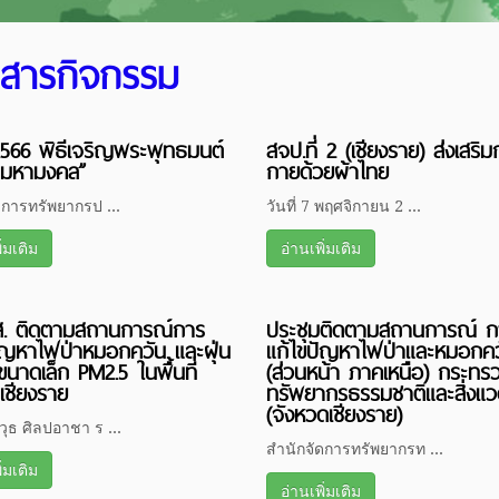
วสารกิจกรรม
2566 พิธีเจริญพระพุทธมนต์
สจป.ที่ 2 (เชียงราย) ส่งเสริม
มหามงคล”
กายด้วยผ้าไทย
ดการทรัพยากรป ...
วันที่ 7 พฤศจิกายน 2 ...
ิ่มเติม
อ่านเพิ่มเติม
ส. ติดตามสถานการณ์การ
ประชุมติดตามสถานการณ์ ก
ัญหาไฟป่าหมอกควัน และฝุ่น
แก้ไขปัญหาไฟป่าและหมอกคว
นาดเล็ก PM2.5 ในพื้นที่
(ส่วนหน้า ภาคเหนือ) กระทร
ดเชียงราย
ทรัพยากรธรรมชาติและสิ่งแว
(จังหวดเชียงราย)
ุธ ศิลปอาชา ร ...
สำนักจัดการทรัพยากรท ...
ิ่มเติม
อ่านเพิ่มเติม