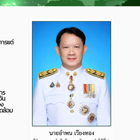
การแต่
าร
ัน
วง
ดล้อม