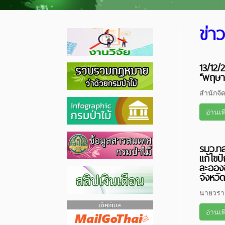
ข่า
13/12/
“พฤษา
สำนักจั
อ่านเพ
รมว.ท
แก้ไขป
ละอองข
จังหวั
นายวราว
อ่านเพ