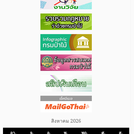
สิงหาคม 2026
อา.
จ.
อ.
พ.
พฤ.
ศ.
ส.