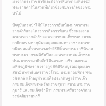
มาจากพระราชดำริและกิจการพิเศษตามที่ทรงมี
พระราชดำริในส่วนที่เกี่ยวข้องกับภารกิจของกรม
ป่าไม้
ปัจจุบันกรมป่าไม้มีโครงการอันเนื่องมาจากพระ
ราชดำริและโครงการกิจการพิเศษ ซึ่งสนองงาน
ตามพระราชดำริของ พระบาทสมเด็จพระบรมชน
กาธิเบศร มหาภูมิพลอดุลยเดชมหาราช บรมนาถ
บพิตร สมเด็จพระนางเจ้าสิริกิติ์ พระบรมราชินีนาถ
พระบรมราชชนนีพันปีหลวง พระบาทสมเด็จพระ
ปรเมนทรรามาธิบดีศรีสินทรมหาวชิราลงกรณ
มหิศรภูมิพลราชวรางกูร กิติสิริสมบูรณอดุลยเดช
สยามินทราธิเบศรราชวโรดม บรมนาถบพิตร พระ
วชิรเกล้าเจ้าอยู่หัว สมเด็จพระกนิษฐาธิราชเจ้า
กรมสมเด็จพระเทพรัตนราชสุดาฯ สยามบรมราช
กุมารี และสมเด็จเจ้าฟ้าฯ กรมพระศรีสวางควัฒน
วรขัตติยราชนารี