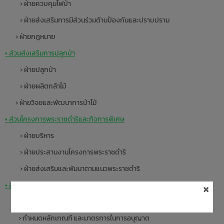
› ฝ่ายควบคุมไฟป่า
› ฝ่ายส่งเสริมการมีส่วนร่วมด้านป้องกันและปราบปราม
› ฝ่ายกฎหมาย
• ส่วนส่งเสริมการปลูกป่า
› ฝ่ายปลูกป่า
› ฝ่ายผลิตกล้าไม้
› ฝ่ายวิจยและพัฒนาการป่าไม้
• ส่วนโครงการพระราชดำริและกิจการพิเศษ
› ฝ่ายบริหาร
› ฝ่ายประสานงานโครงการพระราชดำริ
› ฝ่ายส่งเสริมและพัมนาตามแนวพระราชดำริ
×
• ส่วนการอนุญาต
› ศึกษา วิเคราะห์ นโยบายเพื่อกำหนดแนวทางด้านการอนุญาต
› กำหนดหลักเกณฑ์ และมาตรการในการอนุญาต