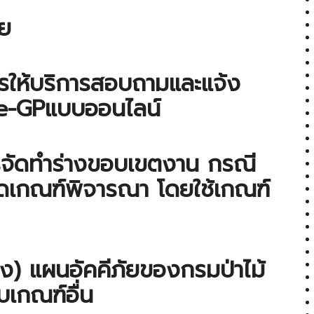
ทย
ารให้บริการสอบถามและแจ้ง
 e-GPแบบออนไลน์
ารจัดทำร่างขอบเขตงาน กรณี
ดเกณฑ์พิจารณา โดยใช้เกณฑ์
่าง) แผนอัคคีภัยของกรมป่าไม้
เกณฑ์อื่น