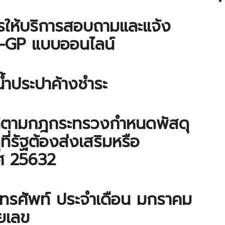
ารให้บริการสอบถามและแจ้ง
e-GP แบบออนไลน์
าน้ำประปาค้างชำระ
ัติตามกฎกระทรวงกำหนดพัสดุ
ุที่รัฐต้องส่งเสริมหรือ
พศ 25632
ช้โทรศัพท์ ประจำเดือน มกราคม
ยเลข