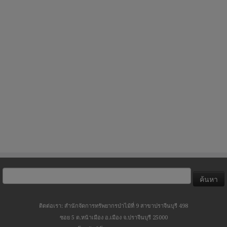
ค้นหา
สำหรับ:
ติดต่อเรา: สำนักจัดการทรัพยากรป่าไม้ที่ 9 สาขาปราจีนบุรี 498
ซอย 5 ต.หน้าเมือง อ.เมือง จ.ปราจีนบุรี 25000