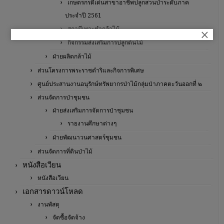
เกษตรกรดีเด่นสาขาอาชีพปลูกสวนป่าระดับภาค
ประจำปี 2561
สถานีเพาะชำกล้าไม้
×
กิจกรรมส่งเสริมการปลูกต้นไม้
ฝ่ายผลิตกล้าไม้
ส่วนโครงการพระราชดำริและกิจการพิเศษ
ศูนย์ประสานงานอนุรักษ์ทรัพยากรป่าไม้กลุ่มป่าภาคตะวันออกที่ ๒
ส่วนจัดการป่าชุมชน
ฝ่ายส่งเสริมการจัดการป่าชุมชน
รายงานศึกษาต่างๆ
ฝ่ายพัฒนาวนศาสตร์ชุมชน
ส่วนจัดการที่ดินป่าไม้
หนังสือเวียน
หนังสือเวียน
เอกสารดาวน์โหลด
งานพัสดุ
จัดซื้อจัดจ้าง