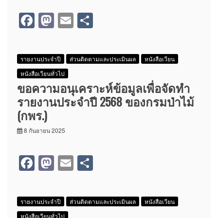
F
M
E
S
a
a
m
h
c
st
ail
ar
รายงานประจำปี
ส่วนติดตามและประเมินผล
หนังสือเวียน
e
o
e
หนังสือเวียนทั่วไป
b
d
ขอความอนุเคราะห์ข้อมูลเพื่อจัดทำ
o
o
รายงานประจำปี 2568 ของกรมป่าไม้
o
n
(กพร.)
k
8 กันยายน 2025
F
M
E
S
a
a
m
h
c
st
ail
ar
รายงานประจำปี
ส่วนติดตามและประเมินผล
หนังสือเวียน
e
o
e
หนังสือเวียนทั่วไป