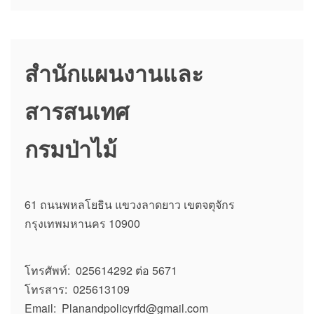
b
d
o
o
o
n
สำนักแผนงานและ
k
สารสนเทศ
กรมป่าไม้
61 ถนนพหลโยธิน แขวงลาดยาว เขตจตุจักร
กรุงเทพมหานคร 10900
โทรศัพท์: 025614292 ต่อ 5671
โทรสาร: 025613109
Email: Planandpolicyrfd@gmail.com