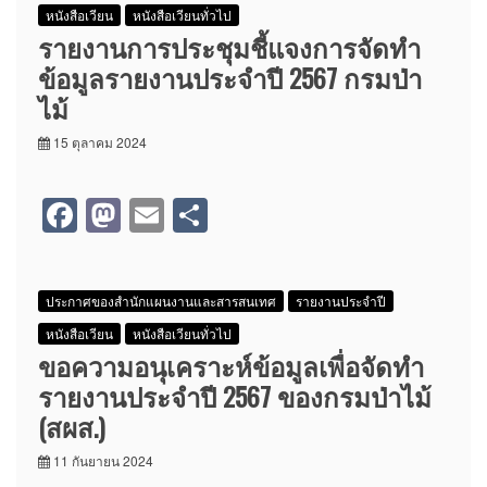
e
o
e
หนังสือเวียน
หนังสือเวียนทั่วไป
b
d
รายงานการประชุมชี้แจงการจัดทำ
o
o
ข้อมูลรายงานประจำปี 2567 กรมป่า
o
n
ไม้
k
15 ตุลาคม 2024
F
M
E
S
a
a
m
h
c
st
ail
ar
ประกาศของสำนักแผนงานและสารสนเทศ
รายงานประจำปี
e
o
e
หนังสือเวียน
หนังสือเวียนทั่วไป
b
d
ขอความอนุเคราะห์ข้อมูลเพื่อจัดทำ
o
o
รายงานประจำปี 2567 ของกรมป่าไม้
o
n
(สผส.)
k
11 กันยายน 2024