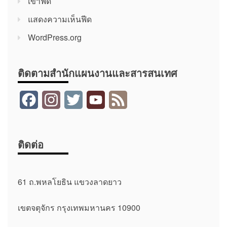
เข้าฟีด
แสดงความเห็นฟีด
WordPress.org
ติดตามสำนักแผนงานและสารสนเทศ
F
I
T
Y
F
a
n
w
o
e
c
s
i
u
e
ติดต่อ
e
t
t
T
d
b
a
t
u
61 ถ.พหลโยธิน แขวงลาดยาว
o
g
e
b
เขตจตุจักร กรุงเทพมหานคร 10900
o
r
r
e