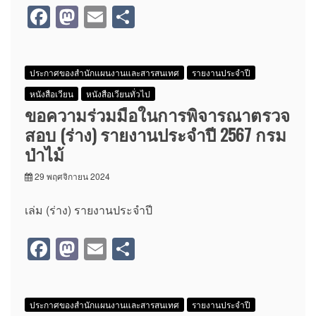
F
M
E
S
a
a
m
h
c
st
ail
ar
ประกาศของสำนักแผนงานและสารสนเทศ
รายงานประจำปี
e
o
e
หนังสือเวียน
หนังสือเวียนทั่วไป
b
d
ขอความร่วมมือในการพิจารณาตรวจ
o
o
สอบ (ร่าง) รายงานประจำปี 2567 กรม
o
n
ป่าไม้
k
29 พฤศจิกายน 2024
เล่ม (ร่าง) รายงานประจำปี
F
M
E
S
a
a
m
h
c
st
ail
ar
ประกาศของสำนักแผนงานและสารสนเทศ
รายงานประจำปี