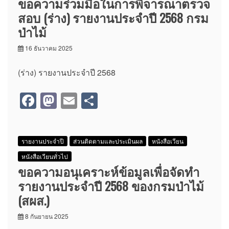
ขอความร่วมมือในการพิจารณาตรวจ
o
o
สอบ (ร่าง) รายงานประจำปี 2568 กรม
o
n
ป่าไม้
k
16 ธันวาคม 2025
(ร่าง) รายงานประจำปี 2568
F
M
E
S
a
a
m
h
c
st
ail
ar
รายงานประจำปี
ส่วนติดตามและประเมินผล
หนังสือเวียน
e
o
e
หนังสือเวียนทั่วไป
b
d
ขอความอนุเคราะห์ข้อมูลเพื่อจัดทำ
o
o
รายงานประจำปี 2568 ของกรมป่าไม้
o
n
(สผส.)
k
8 กันยายน 2025