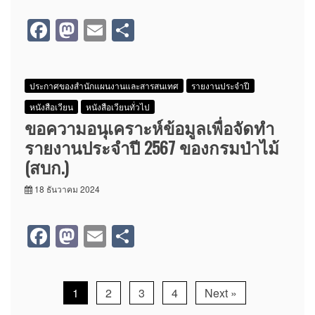
F
M
E
S
a
a
m
h
c
st
ail
ar
ประกาศของสำนักแผนงานและสารสนเทศ
รายงานประจำปี
e
o
e
หนังสือเวียน
หนังสือเวียนทั่วไป
b
d
ขอความอนุเคราะห์ข้อมูลเพื่อจัดทำ
o
o
รายงานประจำปี 2567 ของกรมป่าไม้
o
n
(สบก.)
k
18 ธันวาคม 2024
F
M
E
S
a
a
m
h
c
st
ail
ar
1
2
3
4
Next »
e
o
e