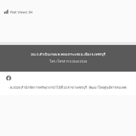
Post Views:
94
361 ถ.ดำเนินเกษม ต.คลองกระแชง อ.เมือง จ.เพชรบุรี
โทร./โทรสาร 0 3240 2519
· © 2026
สำนักจัดการทรัพยากรป่าไม้ที่ 10 สาขาเพชรบุรี
· พัฒนาโดยศูนย์สารสนเทศ ·