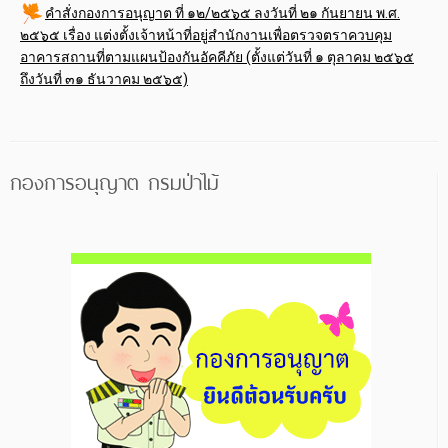
คำสั่งกองการอนุญาต ที่ ๑๒/๒๕๖๕ ลงวันที่ ๒๑ กันยายน พ.ศ.
๒๕๖๕ เรื่อง แต่งตั้งเจ้าหน้าที่อยู่สำนักงานเพื่อตรวจตราควบคุม
อาคารสถานที่ตามแผนป้องกันอัคคีภัย (ตั้งแต่วันที่ ๑ ตุลาคม ๒๕๖๕
ถึงวันที่ ๓๑ ธันวาคม ๒๕๖๕)
กองการอนุญาต กรมป่าไม้