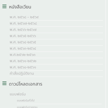
หนังสือเวียน
พ.ศ. ๒๕๖๘ – ๒๕๖๙
พ.ศ. ๒๕๖๗-๒๕๖๘
พ.ศ. ๒๕๖๖-๒๕๖๗
พ.ศ. ๒๕๖๕-๒๕๖๖
พ.ศ. ๒๕๖๔-๒๕๖๕
พ.ศ. ๒๕๖๓-๒๕๖๔
พ.ศ.๒๕๖๒-๒๕๖๓
พ.ศ. ๒๕๖๑-๒๕๖๒
พ.ศ. ๒๕๖๐-๒๕๖๑
คำสั่งปฏิบัติงาน
ดาวน์โหลดเอกสาร
แบบฟอร์ม
แบบฟอร์มทั่วไป
แบบฟอร์มรายงาน