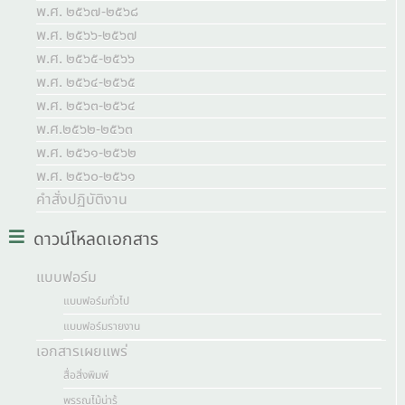
พ.ศ. ๒๕๖๗-๒๕๖๘
พ.ศ. ๒๕๖๖-๒๕๖๗
พ.ศ. ๒๕๖๕-๒๕๖๖
พ.ศ. ๒๕๖๔-๒๕๖๕
พ.ศ. ๒๕๖๓-๒๕๖๔
พ.ศ.๒๕๖๒-๒๕๖๓
พ.ศ. ๒๕๖๑-๒๕๖๒
พ.ศ. ๒๕๖๐-๒๕๖๑
คำสั่งปฏิบัติงาน
ดาวน์โหลดเอกสาร
แบบฟอร์ม
แบบฟอร์มทั่วไป
แบบฟอร์มรายงาน
เอกสารเผยแพร่
สื่อสิ่งพิมพ์
พรรณไม้น่ารู้