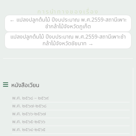
การนำทางของเรื่อง
←
แปลงปลูกต้นไม้ ปีงบประมาณ พ.ศ.2559-สถานีเพาะ
ชำกล้าไม้จังหวัดภูเก็ต
แปลงปลูกต้นไม้ ปีงบประมาณ พ.ศ.2559-สถานีเพาะชำ
กล้าไม้จังหวัดชัยนาท
→
หนังสือเวียน
พ.ศ. ๒๕๖๘ – ๒๕๖๙
พ.ศ. ๒๕๖๗-๒๕๖๘
พ.ศ. ๒๕๖๖-๒๕๖๗
พ.ศ. ๒๕๖๕-๒๕๖๖
พ.ศ. ๒๕๖๔-๒๕๖๕