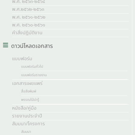
พ.ศ. ๒๕๖๓-๒๕๖๔
พ.ศ.๒๕๖๒-๒๕๖๓
พ.ศ. ๒๕๖๑-๒๕๖๒
พ.ศ. ๒๕๖๐-๒๕๖๑
คำสั่งปฏิบัติงาน
ดาวน์โหลดเอกสาร
แบบฟอร์ม
แบบฟอร์มทั่วไป
แบบฟอร์มรายงาน
เอกสารเผยแพร่
สื่อสิ่งพิมพ์
พรรณไม้น่ารู้
หนังสือ/คู่มือ
รายงานประจำปี
สัมมนา/โครงการ
สัมมนา