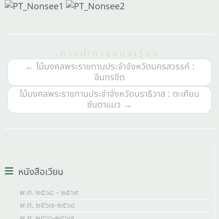
การนำทางของเรื่อง
←
ไม้มงคลพระราชทานประจำจังหวัดนครสวรรค์ :
อินทรชิต
ไม้มงคลพระราชทานประจำจังหวัดนราธิวาส : ตะเคียน
ชันตาแมว
→
หนังสือเวียน
พ.ศ. ๒๕๖๘ – ๒๕๖๙
พ.ศ. ๒๕๖๗-๒๕๖๘
พ.ศ. ๒๕๖๖-๒๕๖๗