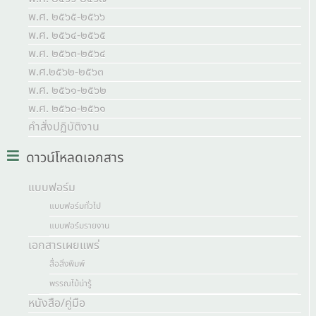
พ.ศ. ๒๕๖๕-๒๕๖๖
พ.ศ. ๒๕๖๔-๒๕๖๕
พ.ศ. ๒๕๖๓-๒๕๖๔
พ.ศ.๒๕๖๒-๒๕๖๓
พ.ศ. ๒๕๖๑-๒๕๖๒
พ.ศ. ๒๕๖๐-๒๕๖๑
คำสั่งปฏิบัติงาน
ดาวน์โหลดเอกสาร
แบบฟอร์ม
แบบฟอร์มทั่วไป
แบบฟอร์มรายงาน
เอกสารเผยแพร่
สื่อสิ่งพิมพ์
พรรณไม้น่ารู้
หนังสือ/คู่มือ