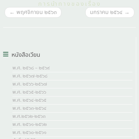
การนำทางของเรื่อง
←
พฤศจิกายน ๒๕๖๓
มกราคม ๒๕๖๔
→
หนังสือเวียน
พ.ศ. ๒๕๖๘ – ๒๕๖๙
พ.ศ. ๒๕๖๗-๒๕๖๘
พ.ศ. ๒๕๖๖-๒๕๖๗
พ.ศ. ๒๕๖๕-๒๕๖๖
พ.ศ. ๒๕๖๔-๒๕๖๕
พ.ศ. ๒๕๖๓-๒๕๖๔
พ.ศ.๒๕๖๒-๒๕๖๓
พ.ศ. ๒๕๖๑-๒๕๖๒
พ.ศ. ๒๕๖๐-๒๕๖๑