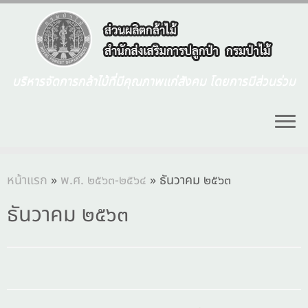
บริหารจัดการกล้าไม้ที่มีคุณภาพแก่สังคม โดยการมีส่วนร่วม
หน้าแรก
»
พ.ศ. ๒๕๖๓-๒๕๖๔
»
ธันวาคม ๒๕๖๓
ธันวาคม ๒๕๖๓