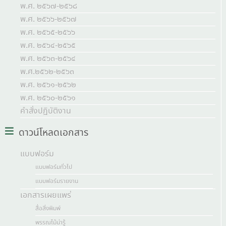
พ.ศ. ๒๕๖๗-๒๕๖๘
พ.ศ. ๒๕๖๖-๒๕๖๗
พ.ศ. ๒๕๖๕-๒๕๖๖
พ.ศ. ๒๕๖๔-๒๕๖๕
พ.ศ. ๒๕๖๓-๒๕๖๔
พ.ศ.๒๕๖๒-๒๕๖๓
พ.ศ. ๒๕๖๑-๒๕๖๒
พ.ศ. ๒๕๖๐-๒๕๖๑
คำสั่งปฏิบัติงาน
ดาวน์โหลดเอกสาร
แบบฟอร์ม
แบบฟอร์มทั่วไป
แบบฟอร์มรายงาน
เอกสารเผยแพร่
สื่อสิ่งพิมพ์
พรรณไม้น่ารู้