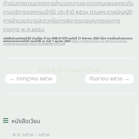
ดำเนินการตามมาตรการอำนวยความสะดวกตามแผนยกระดับ
งานบริการของกรมป่าไม้ ประจำปี ๒๕๖๓ ตามพระราชบัญญัติ
การอำนวยความสะดวกในการพิจารณาอนุญาตของทาง
ราชการ พ.ศ.๒๕๕๘
หนังสือส่วนผลิตกล้าไม้ ด่วนที่สุด ที่ ทส 1608.4/1379 ลงวันที่ 21 สิงหาคม 2563 เรื่อง การเลื่อนค่าตอบแทน
พนักงานราชการทั่วไป กรมป่าไม้ ณ วันที่ 1 ตุลาคม 2563
https://www.forest.go.th/nursery/wp-
content/uploads/sites/72/2020/08/1379.pdf
การนำทางของเรื่อง
←
กรกฎาคม ๒๕๖๓
กันยายน ๒๕๖๓
→
หนังสือเวียน
พ.ศ. ๒๕๖๘ – ๒๕๖๙