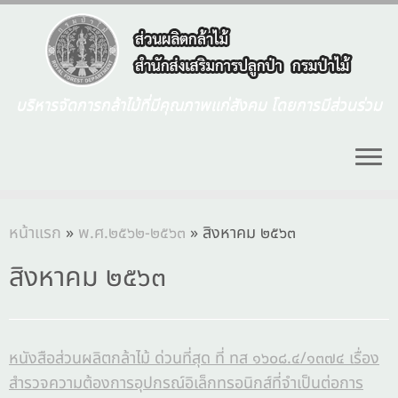
บริหารจัดการกล้าไม้ที่มีคุณภาพแก่สังคม โดยการมีส่วนร่วม
หน้าแรก
»
พ.ศ.๒๕๖๒-๒๕๖๓
»
สิงหาคม ๒๕๖๓
สิงหาคม ๒๕๖๓
หนังสือส่วนผลิตกล้าไม้ ด่วนที่สุด ที่ ทส ๑๖๐๘.๔/๑๓๗๔ เรื่อง
สำรวจความต้องการอุปกรณ์อิเล็กทรอนิกส์ที่จำเป็นต่อการ