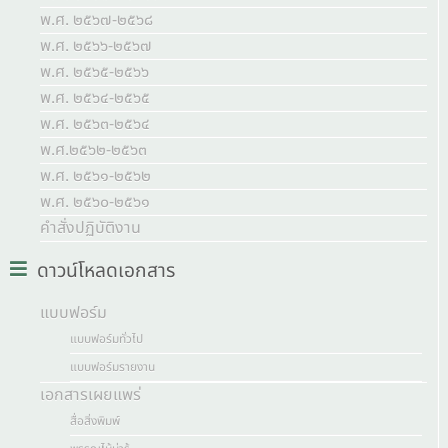
พ.ศ. ๒๕๖๗-๒๕๖๘
พ.ศ. ๒๕๖๖-๒๕๖๗
พ.ศ. ๒๕๖๕-๒๕๖๖
พ.ศ. ๒๕๖๔-๒๕๖๕
พ.ศ. ๒๕๖๓-๒๕๖๔
พ.ศ.๒๕๖๒-๒๕๖๓
พ.ศ. ๒๕๖๑-๒๕๖๒
พ.ศ. ๒๕๖๐-๒๕๖๑
คำสั่งปฏิบัติงาน
ดาวน์โหลดเอกสาร
แบบฟอร์ม
แบบฟอร์มทั่วไป
แบบฟอร์มรายงาน
เอกสารเผยแพร่
สื่อสิ่งพิมพ์