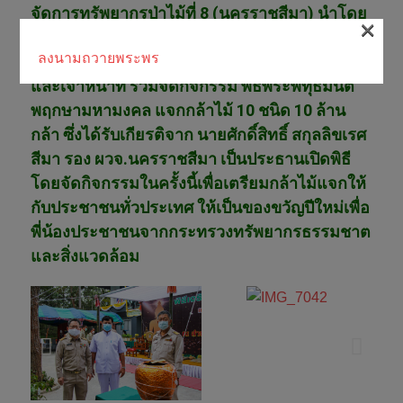
จัดการทรัพยากรป่าไม้ที่ 8 (นครราชสีมา) นำโดย
×
นายสราวุธ อุเทนรัตน์ ผู้อำนวยการสำนักจัดการ
ลงนามถวายพระพร
ทรัพยากรป่าไม้ที่ 8 (นครรชาสีมา) ข้าราชการ
และเจ้าหน้าที่ ร่วมจัดกิจกรรม พิธีพระพทุธมนต์
พฤกษามหามงคล แจกกล้าไม้ 10 ชนิด 10 ล้าน
กล้า ซึ่งได้รับเกียรติจาก นายศักดิ์สิทธิ์ สกุลลิขเรศ
สีมา รอง ผวจ.นครราชสีมา เป็นประธานเปิดพิธี
โดยจัดกิจกรรมในครั้งนี้เพื่อเตรียมกล้าไม้แจกให้
กับประชาชนทั่วประเทศ ให้เป็นของขวัญปีใหม่เพื่อ
พี่น้องประชาชนจากกระทรวงทรัพยากรธรรมชาต
และสิ่งแวดล้อม