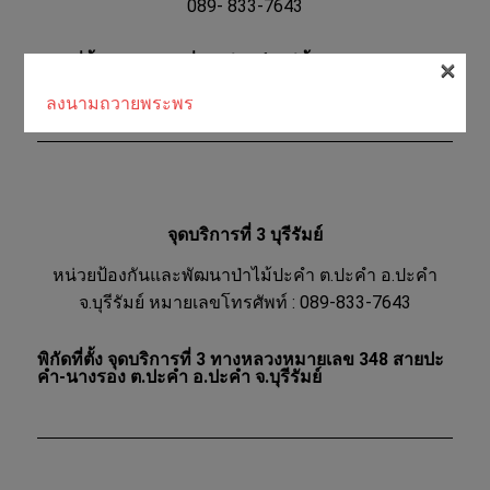
089- 833-7643
×
พิกัดที่ตั้ง จุดบริการ ที่ 2 บุรีรัมย์ ถ.สีคิ้ว-เดชอุดม
(ทางหลวงหมายเลข 24) ต.ทุ่งกระตาด อ.หนองกี่
ลงนามถวายพระพร
จุดบริการที่ 3 บุรีรัมย์
หน่วยป้องกันและพัฒนาป่าไม้ปะคำ ต.ปะคำ อ.ปะคำ
จ.บุรีรัมย์ หมายเลขโทรศัพท์ : 089-833-7643
พิกัดที่ตั้ง จุดบริการที่ 3 ทางหลวงหมายเลข 348 สายปะ
คำ-นางรอง ต.ปะคำ อ.ปะคำ จ.บุรีรัมย์