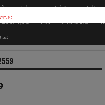
ยใน
หนังสือราชการ
จัดซื้อจัดจ้าง
ตัวชี้วัด
ยพระพร
ดองค์ความรู้ (KM)
ติดต่อ
สารสนเทศป่าไม้
ของ
 (นม.)
2559
9