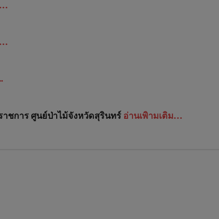
ม…
ม…
.
ชการ ศูนย์ป่าไม้จังหวัดสุรินทร์
อ่านเพิามเติม…