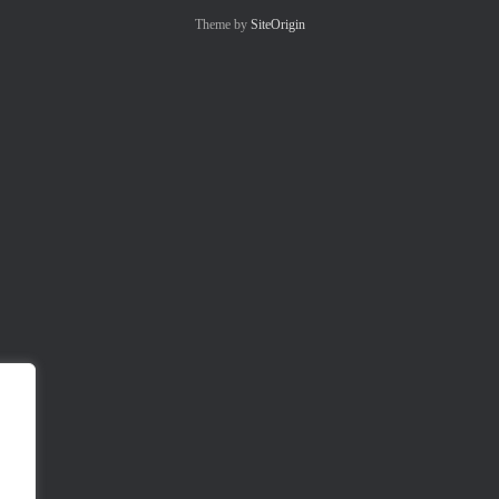
Theme by
SiteOrigin