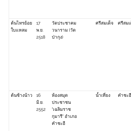
ต้นไทรย้อย
17
วัดประชาคม
ศรีสมเด็จ
ศรีสมเ
ใบแหลม
พ.ย.
วนาราม (วัด
2518
ป่ากุง)
ต้นช้างน้าว
16
ห้องสมุด
น้ำเที่ยง
คำชะอ
มิ.ย.
ประชาชน
2552
"เฉลิมราช
กุมารี" อำเภอ
คำชะอี