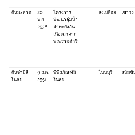
ต้นมะหาด
20
โครงการ
สงเปลือย
เขาวง
พ.ย.
พัฒนาลุ่มน้ำ
2538
ลำพะยังอัน
เนื่องมาจาก
พระราชดำริ
ต้นจำปีสิ
9 ธ.ค.
พิพิธภัณฑ์สิ
โนนบุรี
สหัสขัน
รินธร
2551
รินธร