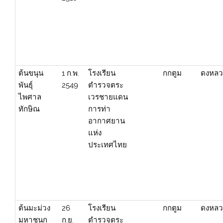
ต้นขนุน
1 ก.พ.
โรงเรียน
กกตูม
ดงหลว
พันธุ์
2549
ตำรวจตระ
ไพศาล
เวรชายแดน
ทักษิณ
การท่า
อากาศยาน
แห่ง
ประเทศไทย
ต้นมะม่วง
26
โรงเรียน
กกตูม
ดงหลว
มหาชนก
ก.ย.
ตำรวจตระ