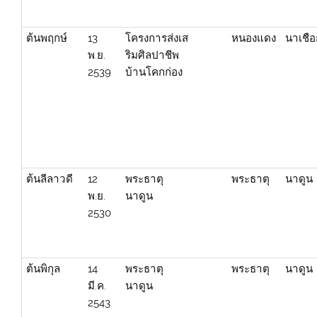
ต้นพฤกษ์
13
โครงการส่งเส
หนองแดง
นาเชื
พ.ย.
ริมศิลปาชีพ
2539
บ้านโคกก่อง
ต้นลีลาวดี
12
พระธาตุ
พระธาตุ
นาดูน
พ.ย.
นาดูน
2530
ต้นพิกุล
14
พระธาตุ
พระธาตุ
นาดูน
มี.ค.
นาดูน
2543