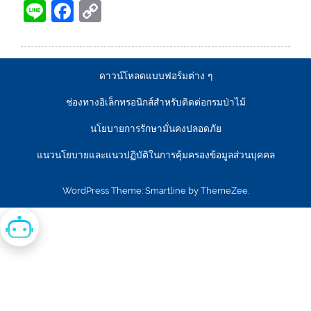
Li
F
C
n
a
o
e
c
p
e
y
ดาวน์โหลดแบบฟอร์มต่าง ๆ
b
Li
ช่องทางอิเล็กทรอนิกส์สำหรับติดต่อกรมป่าไม้
o
n
นโยบายการรักษามั่นคงปลอดภัย
o
k
แนวนโยบายและแนวปฏิบัติในการคุ้มครองข้อมูลส่วนบุคคล
k
WordPress Theme: Smartline by ThemeZee.