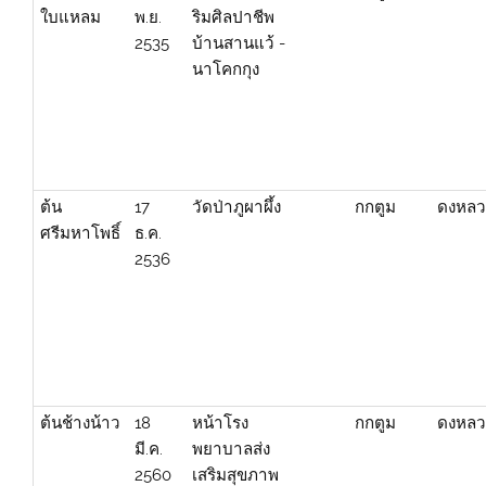
ใบแหลม
พ.ย.
ริมศิลปาชีพ
2535
บ้านสานแว้ -
นาโคกกุง
ต้น
17
วัดป่าภูผาผึ้ง
กกตูม
ดงหลว
ศรีมหาโพธิ์
ธ.ค.
2536
ต้นช้างน้าว
18
หน้าโรง
กกตูม
ดงหลว
มี.ค.
พยาบาลส่ง
2560
เสริมสุขภาพ