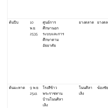
ต้นปีบ
10
ศูนย์การ
ยางตลาด
ยางต
พ.ย.
ศึกษานอก
2535
ระบบและการ
ศึกษาตาม
อัธยาศัย
ต้นมะหาด
9 พ.ย.
โรงสีข้าว
โนนศิลา
ฆ้องชั
2541
พระราชทาน
เลิง
บ้านโนนศิลา
เลิง