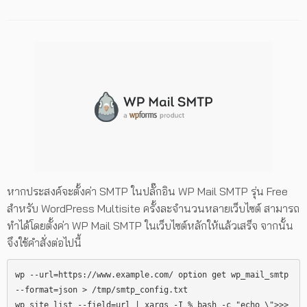
หากประสงค์จะตั้งค่า SMTP ในปลั๊กอิน WP Mail SMTP รุ่น Free
สำหรับ WordPress Multisite ครั้งละจำนวนหลายเว็บไซต์ สามารถ
ทำได้โดยตั้งค่า WP Mail SMTP ในเว็บไซต์หลักให้แล้วเสร็จ จากนั้น
จึงใช้คำสั่งต่อไปนี้
wp --url=https://www.example.com/ option get wp_mail_smtp 
--format=json > /tmp/smtp_config.txt

wp site list --field=url | xargs -I % bash -c "echo \">>> 