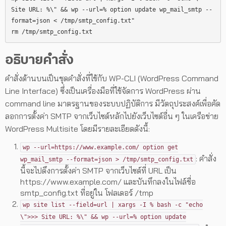
Site URL: %\" && wp --url=% option update wp_mail_smtp --
format=json < /tmp/smtp_config.txt"

rm /tmp/smtp_config.txt
อธิบายคำสั่ง
คำสั่งด้านบนเป็นชุดคำสั่งที่ใช้กับ WP-CLI (WordPress Command
Line Interface) ซึ่งเป็นเครื่องมือที่ใช้จัดการ WordPress ผ่าน
command line มาตรฐานของระบบปฏิบัติการ มีวัตถุประสงค์เพื่อคัด
ลอกการตั้งค่า SMTP จากเว็บไซต์หลักไปยังเว็บไซต์อื่น ๆ ในเครือข่าย
WordPress Multisite โดยมีรายละเอียดดังนี้:
wp --url=https://www.example.com/ option get
: คำสั่ง
wp_mail_smtp --format=json > /tmp/smtp_config.txt
นี้จะไปดึงการตั้งค่า SMTP จากเว็บไซต์ที่ URL เป็น
https://www.example.com/ และบันทึกลงในไฟล์ชื่อ
smtp_config.txt ที่อยู่ใน โฟลเดอร์ /tmp
wp site list --field=url | xargs -I % bash -c "echo
\">>> Site URL: %\" && wp --url=% option update