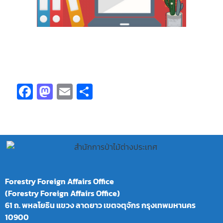
Fa
M
E
S
ce
as
m
h
b
to
ai
ar
o
d
l
e
o
o
k
n
Forestry Foreign Affairs Office
(Forestry Foreign Affairs Office)
61 ถ. พหลโยธิน แขวง ลาดยาว เขตจตุจักร กรุงเทพมหานคร
10900