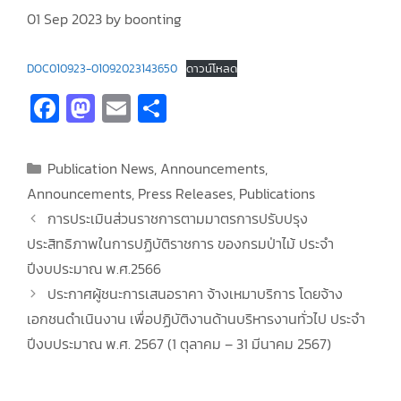
01 Sep 2023
by
boonting
DOC010923-01092023143650
ดาวน์โหลด
Fa
M
E
S
ce
as
m
h
b
to
ai
ar
Publication News
,
Announcements
,
o
d
l
e
Announcements
,
Press Releases
,
Publications
o
o
การประเมินส่วนราชการตามมาตรการปรับปรุง
k
n
ประสิทธิภาพในการปฏิบัติราชการ ของกรมป่าไม้ ประจำ
ปีงบประมาณ พ.ศ.2566
ประกาศผู้ชนะการเสนอราคา จ้างเหมาบริการ โดยจ้าง
เอกชนดำเนินงาน เพื่อปฏิบัติงานด้านบริหารงานทั่วไป ประจำ
ปีงบประมาณ พ.ศ. 2567 (1 ตุลาคม – 31 มีนาคม 2567)