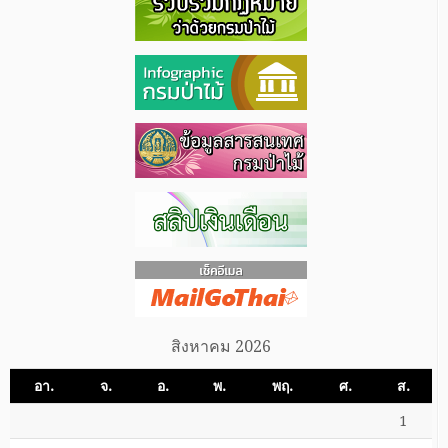
สิงหาคม 2026
อา.
จ.
อ.
พ.
พฤ.
ศ.
ส.
1