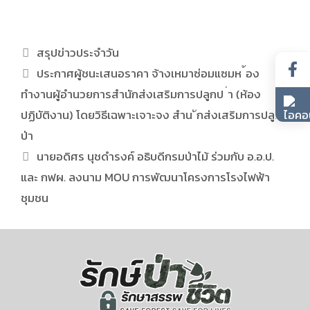
สรุปข่าวประจำวัน
ประกาศผู้ชนะเสนอราคา จ้างเหมาซ่อมแซมห ้อง
ทำงานผู้อำนวยการสำนักส่งเสริมการปลูกป ่า (ห้อง
ปฏิบัติงาน) โดยวิธีเฉพาะเจาะจง สำน ักส่งเสริมการปลูก
ป่า
นายอดิศร นุชดำรงค์ อธิบดีกรมป่าไม้ ร่วมกับ อ.อ.ป.
และ กฟผ. ลงนาม MOU การพัฒนาโครงการโรงไฟฟ้า
ชุมชน