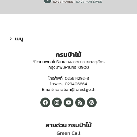
เมนู
กรมป่าไม้
61 ถนนพหลโยธิน แขวงลาดยาว เขตจตุจักร
กรุงเทพมหานคร 10900
โทรศัพท์: 025614292-3
โทรสาร: 029406664
Email: saraban@forest.go.th
สายด่วน กรมป่าไม้
Green Call