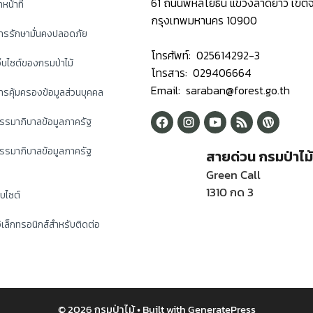
61 ถนนพหลโยธิน แขวงลาดยาว เขตจ
หน้าที่
กรุงเทพมหานคร 10900
ารรักษามั่นคงปลอดภัย
โทรศัพท์: 025614292-3
็บไซต์ของกรมป่าไม้
โทรสาร: 029406664
Email: saraban@forest.go.th
รคุ้มครองข้อมูลส่วนบุคคล
รรมาภิบาลข้อมูลภาครัฐ
รรมาภิบาลข้อมูลภาครัฐ
สายด่วน กรมป่าไม
Green Call
1310 กด 3
็บไซต์
ิเล็กทรอนิกส์สำหรับติดต่อ
© 2026 กรมป่าไม้
• Built with
GeneratePress