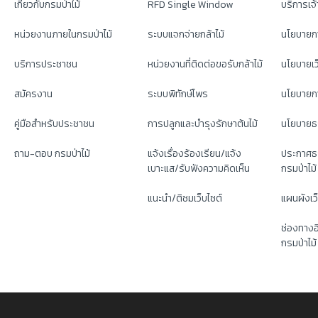
เกี่ยวกับกรมป่าไม้
RFD Single Window
บริการเจ้า
หน่วยงานภายในกรมป่าไม้
ระบบแจกจ่ายกล้าไม้
นโยบายก
บริการประชาชน
หน่วยงานที่ติดต่อขอรับกล้าไม้
นโยบายเว
สมัครงาน
ระบบพิทักษ์ไพร
นโยบายกา
คู่มือสำหรับประชาชน
การปลูกและบำรุงรักษาต้นไม้
นโยบายธ
ถาม-ตอบ กรมป่าไม้
แจ้งเรื่องร้องเรียน/แจ้ง
ประกาศธ
เบาะแส/รับฟังความคิดเห็น
กรมป่าไม้
แนะนำ/ติชมเว็บไซต์
แผนผังเว
ช่องทางอ
กรมป่าไม้