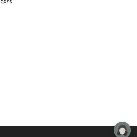
ตุจักร
้