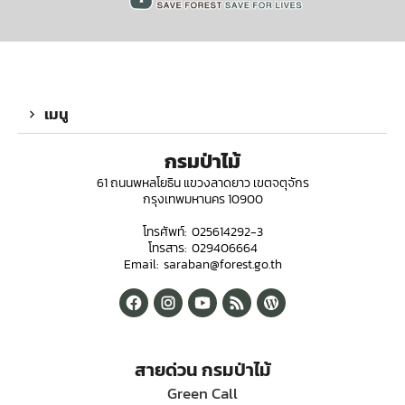
เมนู
กรมป่าไม้
61 ถนนพหลโยธิน แขวงลาดยาว เขตจตุจักร
กรุงเทพมหานคร 10900
โทรศัพท์: 025614292-3
โทรสาร: 029406664
Email: saraban@forest.go.th
สายด่วน กรมป่าไม้
Green Call