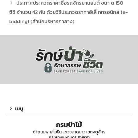
ประกาศประกวดราคาซื้อรถจักรยานยนต์ ขนา ด 150
ซีซี จำนวน 42 คัน ด้วยวิธีประกวดราคาอิเล็ กทรอนิกส์ (e-
bidding) (สำนักบริหารกาลาง)
เมนู
กรมป่าไม้
61 ถนนพหลโยธิน แขวงลาดยาว เขตจตุจักร
กรุงเทพมหานคร 10900