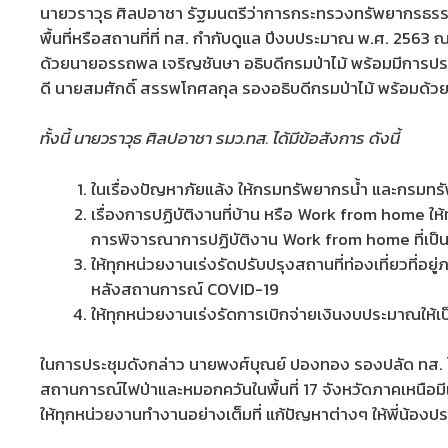
นายวราวุธ ศิลปอาชา รัฐมนตรีว่าการกระทรวงทรัพยากรธรรม
พื้นที่หรือสถานที่ที่ ทส. กำกับดูแล ปีงบประมาณ พ.ศ. 2563
ด้วยนายอรรถพล เจริญชันษา อธิบดีกรมป่าไม้ พร้อมมีการประ
ดี นายสมศักดิ์ สรรพโกศลกุล รองอธิบดีกรมป่าไม้ พร้อมด้วย
ทั้งนี้ นายวราวุธ ศิลปอาชา รมว.ทส. ได้มีข้อสังการ ดังนี้
ในเรื่องปัญหาภัยแล้ง ให้กรมทรัพยากรน้ำ และกรมทรั
เรื่องการปฏิบัติงานที่บ้าน หรือ Work from home ใ
การพิจารณาการปฏิบัติงาน Work from home ที่เป็
ให้ทุกหน่วยงานเร่งรัดปรับปรุงสถานที่ท่องเที่ยวที
หลังสถานการณ์ COVID-19
ให้ทุกหน่วยงานเร่งรัดการเบิกจ่ายเงินงบประมาณให้
ในการประชุมดังกล่าว นายพงศ์บุณย์ ปองทอง รองปลัด ทส. 
สถานการณ์ไฟป่าและหมอกควันในพื้นที่ 17 จังหวัดภาคเหนือม
ให้ทุกหน่วยงานทำงานอย่างเต็มที่ แก้ปัญหาต่างๆ ให้พี่น้อ