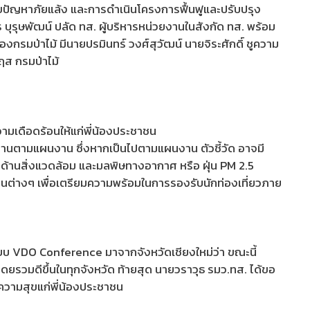
ปัญหาภัยแล้ง และการดำเนินโครงการฟื้นฟูและปรับปรุง
บุรุษพัฒน์ ปลัด ทส. ผู้บริหารหน่วยงานในสังกัด ทส. พร้อม
มป่าไม้ มีนายปรมินทร์ วงศ์สุวัฒน์ นายจิระศักดิ์ ชูความ
ฤส กรมป่าไม้
ามเดือดร้อนให้แก่พี่น้องประชาชน
พงานตามแผนงาน ซึ่งหากเป็นไปตามแผนงาน ตัวชี้วัด อาจมี
้านสิ่งแวดล้อม และมลพิษทางอากาศ หรือ ฝุ่น PM 2.5
้านต่างๆ เพื่อเตรียมความพร้อมในการรองรับนักท่องเที่ยวภาย
บบ VDO Conference มาจากจังหวัดเชียงใหม่ว่า ขณะนี้
ยรวมดีขึ้นในทุกจังหวัด ท้ายสุด นายวราวุธ รมว.ทส. ได้ขอ
นความสุขแก่พี่น้องประชาชน