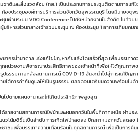
ชาติและสิ่งแวดล้อม (ทส.) เป็นประธานการประชุมติดตามการแก้ไข
 ณ ห้องประชุมองค์การบริหารส่วนจังหวัดสุพรรณบุรี โดยมีนายจตุพร 
ชุมผ่านระบบ VDO Conference ไปยังหน่วยงานในสังกัด ในส่วนของกร
ผู้บริหารส่วนกลางเข้าร่วมประชุม ณ ห้องประชุม 1 อาคารเทียมคมก
พยากรน้ำบาดาล เร่งแก้ไขปัญหาภัยแล้งโดยเร็วที่สุด เพื่อบรรเทาคว
ห้ทุกหน่วยงานพิจารณาประสิทธิภาพของเจ้าหน้าที่เพื่อให้ได้คุณภา
นรูปธรรมภายหลังสถานการณ์ COVID-19 อันจะนำไปสู่การแก้ปัญหาด
่อยู่ภายใต้การกำกับดูแลให้เป็นรูปธรรม ตลอดจนเตรียมความพร้อมในด
เป็นไปตามแผนงาน และให้เกิดประสิทธิภาพสูงสุด
ได้รายงานสถานการณ์ไฟป่าและหมอกควันในพื้นที่ภาคเหนือ ผ่านระ
ีแนวโน้มดีขึ้นเป็นลำดับ การเกิดไฟป่าลดลง ปัญหาหมอกควันลดลง โด
งประชาชนเพื่อบรรเทาความเดือนร้อนในทุกสถานการณ์ เพื่อเป็นการคื