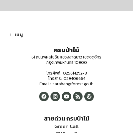
เมนู
กรมป่าไม้
61 ถนนพหลโยธิน แขวงลาดยาว เขตจตุจักร
กรุงเทพมหานคร 10900
โทรศัพท์: 025614292-3
โทรสาร: 029406664
Email: saraban@forest.go.th
สายด่วน กรมป่าไม้
Green Call